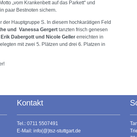
 Motto „vom Krankenbett auf das Parkett“ und
in paar Bestnoten sichern.
er der Hauptgruppe S. In diesem hochkarätigen Feld
the und Vanessa Gergert
tanzten frisch genesen
.
Erik Dabergott und Nicole Geller
erreichten in
legten mit zwei 5. Plätzen und drei 6. Platzen in
r!
Kontakt
S
Tel.: 0711 5507491
Tan
E-Mail:
info(@)tsz-stuttgart.de
Tr