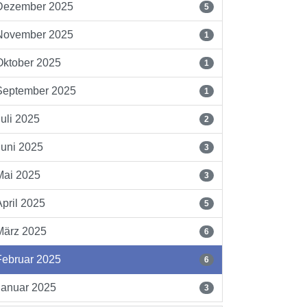
Dezember 2025
5
November 2025
1
Oktober 2025
1
September 2025
1
Juli 2025
2
Juni 2025
3
Mai 2025
3
April 2025
5
März 2025
6
Februar 2025
6
Januar 2025
3