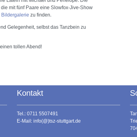
ie Latein mit Michael und Pénélope. Die
die mit fünf Paare eine Slowfox-Jive-Show
r
Bildergalerie
zu finden.
d Gelegenheit, selbst das Tanzbein zu
einen tollen Abend!
Kontakt
S
Tel.: 0711 5507491
Tan
E-Mail:
info(@)tsz-stuttgart.de
Tr
704