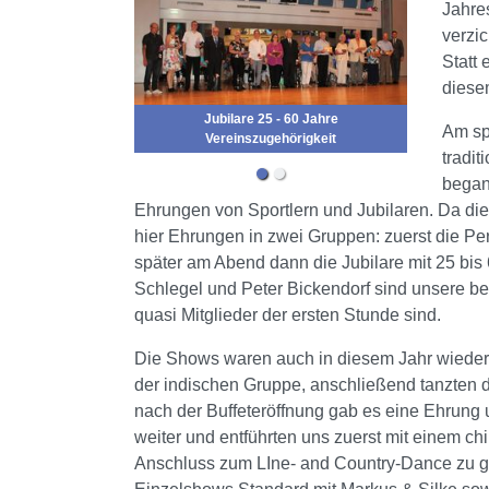
Jahre
verzi
Statt
diese
Jubilare 25 - 60 Jahre
Am sp
Vereinszugehörigkeit
tradi
began
Ehrungen von Sportlern und Jubilaren. Da di
hier Ehrungen in zwei Gruppen: zuerst die Pe
später am Abend dann die Jubilare mit 25 bis 
Schlegel und Peter Bickendorf sind unsere be
quasi Mitglieder der ersten Stunde sind.
Die Shows waren auch in diesem Jahr wieder se
der indischen Gruppe, anschließend tanzten d
nach der Buffeteröffnung gab es eine Ehrung
weiter und entführten uns zuerst mit einem ch
Anschluss zum LIne- and Country-Dance zu ge