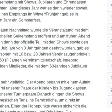
sempfang mit Shows, Jubilaren und Ehrengästen
chten, aber dieses Jahr war es dann wieder soweit.
 eines Empfangs im Winter/Frühjahr gab es in
m Jahr ein Sommerfest.
äten Nachmittag wurde die Veranstaltung mit dem
tionellen Sektempfang eröffent und am frühen Abend
n dann der offzielle Teil mit den Shows sowie den
e Jubilare von 3 Jahrgängen geehrt wurden, gab es
rsonen mit 10 bzw. 20 Jahren Vereinszugehörigkeit,
60 (!) Jahren Vereinsmitgliedschaft. Ingeborg
iden Mitglieder, die mit dem 60-jährigen Jubiläum
hr vielfältig. Der Abend begann mit einem Auftritt
rei unserer Paare der Kinder- bis Jugendklassen,
 unserer Turnierpaare.Danach gingen die Shows
inesischen Tanz ins Fernöstliche, um direkt im
hen. Einer der Höhepunkte waren sicherlich die