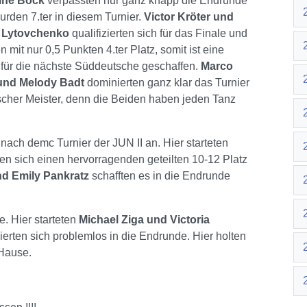
line Böck
verpassten nur ganz knapp die Endrunde
urden 7.ter in diesem Turnier.
Victor Kröter und
 Lytovchenko
qualifizierten sich für das Finale und
 mit nur 0,5 Punkten 4.ter Platz, somit ist eine
 für die nächste Süddeutsche geschaffen.
Marco
und Melody Badt
dominierten ganz klar das Turnier
cher Meister, denn die Beiden haben jeden Tanz
nach demc Turnier der JUN II an. Hier starteten
en sich einen hervorragenden geteilten 10-12 Platz
nd Emily Pankratz
schafften es in die Endrunde
. Hier starteten
Michael Ziga und Victoria
zierten sich problemlos in die Endrunde. Hier holten
 Hause.