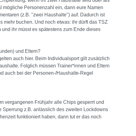
 Empfehlung: wenn ihr zwei Haushalte seid oder als
mal mögliche Personenzahl ein, dann eure Namen
mentaren (z.B. "zwei Haushalte") auf. Dadurch ist
es mehr buchen. Und noch etwas: ihr dürft das TSZ
en und ihr müsst es spätestens zum Ende dieses
stunden) und Eltern?
en auch hier. Beim Individualsport gilt zusätzlich
ushalte. Folglich müssen Trainer*innen und Eltern
nd auch bei der Personen-/Haushalte-Regel
m vergangenen Frühjahr alle Chips gesperrt und
ere Sperrung z.B. anlässlich des zweiten Lockdowns
chenzeit funktioniert haben, dann tut er das noch