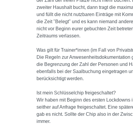
der Zahl der freien Plätze nicht mehr buchen.
zweiter Haushalt bucht, dann tragt die maxi
und füllt die nicht nutzbaren Einträge mit Kom
die Zeit "Belegt" und es kann niemand ander
nicht vor Beginn eurer gebuchten Zeit betret
Zeitraums verlassen.
Was gilt für Trainer*innen (im Fall von Privat
Die Regeln zur Anwesenheitsdokumentation gelt
die Begrenzung der Zahl der Personen und Ha
ebenfalls bei der Saalbuchung eingetragen u
berücksichtigt werden.
Ist mein Schlüsselchip freigeschaltet?
Wir haben mit Beginn des ersten Lockdowns i
seither auf Anfrage freigeschaltet. Eine spät
gab es nicht. Sollte der Chip also in der Zwis
immer.