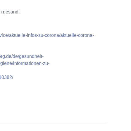
in gesund!
ice/aktuelle-infos-zu-corona/aktuelle-corona-
erg.de/de/gesundheit-
ygiene/informationen-zu-
710382/